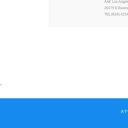
AAE Los Angel
20275 E.Busine
TEL:(626) 415
>
关于