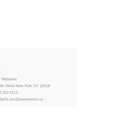
E
Y Midtowm
9th Street New York, NY 10018
2 302 8113
Mgr01.nyc@aaeexpress.us