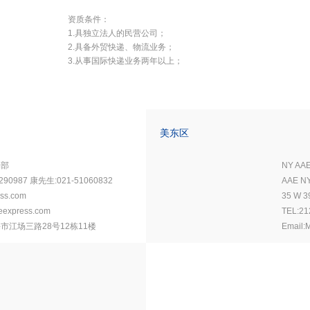
资质条件：
1.具独立法人的民营公司；
2.具备外贸快递、物流业务；
3.从事国际快递业务两年以上；
美东区
场部
NY AA
290987 康先生:021-51060832
AAE N
ss.com
35 W 3
express.com
TEL:21
市江场三路28号12栋11楼
Email: