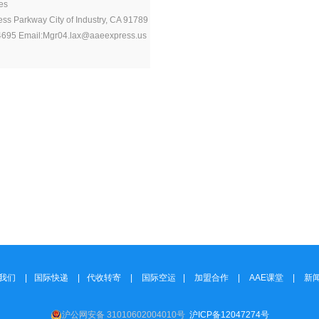
es
ss Parkway City of Industry, CA 91789
4695 Email:Mgr04.lax@aaeexpress.us
我们
|
国际快递
|
代收转寄
|
国际空运
|
加盟合作
|
AAE课堂
|
新
沪公网安备 31010602004010号
沪ICP备12047274号