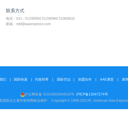
联系方式
电话：021 - 51290950 51290960 51060832
邮箱：mkt@aaeexpress.com
我们
|
国际快递
|
代收转寄
|
国际空运
|
加盟合作
|
AAE课堂
|
新
沪公网安备 31010602004010号
沪ICP备12047274号
之著作权和商标法保护。 Copyright © 1998-2021年, American Asia Expres