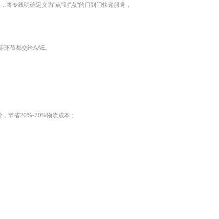
，将专线明确定义为"点"到"点"的门到门快递服务，
等环节都交给AAE。
节省20%-70%物流成本；